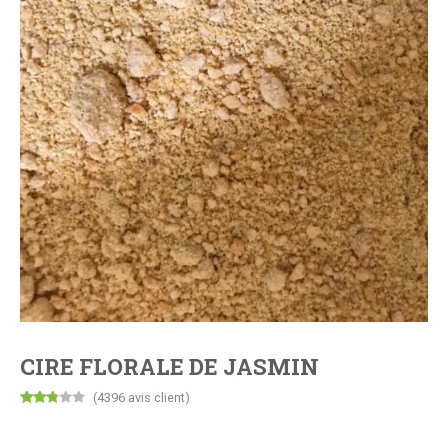
CIRE FLORALE DE JASMIN
(
4396
avis client)
Noté
4396
2.68
sur 5